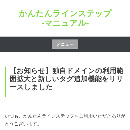
コ
かんたんラインステップ
ン
テ
-マニュアル-
ン
ツ
へ
メニュー
ス
コ
キ
ン
ッ
テ
【お知らせ】独自ドメインの利用範
プ
ン
囲拡大と新しいタグ追加機能をリリ
ツ
ースしました
へ
ス
キ
ッ
いつも、かんたんラインステップをご利用いただきありが
プ
とうございます。