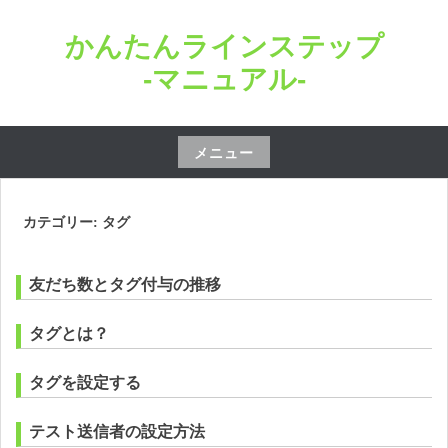
コ
かんたんラインステップ
ン
テ
-マニュアル-
ン
ツ
へ
メニュー
ス
コ
キ
ン
カテゴリー: タグ
ッ
テ
プ
ン
友だち数とタグ付与の推移
ツ
へ
タグとは？
ス
キ
タグを設定する
ッ
プ
テスト送信者の設定方法