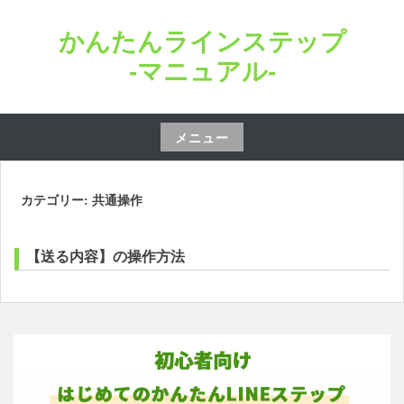
コ
かんたんラインステップ
ン
テ
-マニュアル-
ン
ツ
へ
メニュー
ス
コ
キ
ン
カテゴリー: 共通操作
ッ
テ
プ
ン
【送る内容】の操作方法
ツ
へ
ス
キ
ッ
プ