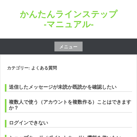
コ
かんたんラインステップ
ン
テ
-マニュアル-
ン
ツ
へ
メニュー
ス
コ
キ
ン
カテゴリー: よくある質問
ッ
テ
プ
ン
送信したメッセージが未読か既読かを確認したい
ツ
へ
複数人で使う（アカウントを複数作る）ことはできます
ス
か？
キ
ッ
ログインできない
プ