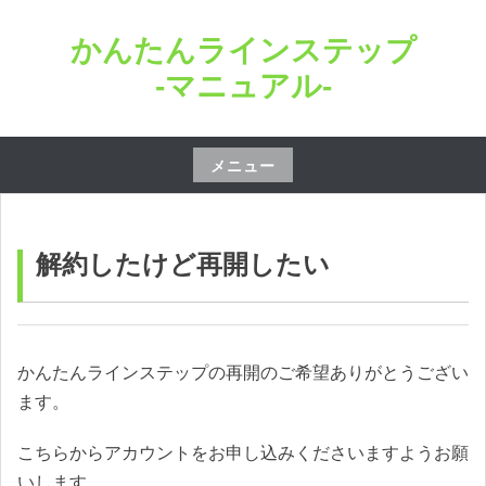
コ
かんたんラインステップ
ン
テ
-マニュアル-
ン
ツ
へ
メニュー
ス
コ
キ
ン
ッ
テ
解約したけど再開したい
プ
ン
ツ
へ
ス
かんたんラインステップの再開のご希望ありがとうござい
キ
ます。
ッ
こちらからアカウントをお申し込みくださいますようお願
プ
いします。