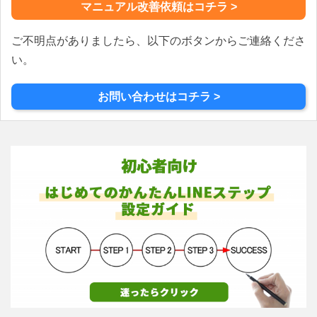
ゲ
マニュアル改善依頼はコチラ >
ー
ご不明点がありましたら、以下のボタンからご連絡くださ
シ
ョ
い。
ン
お問い合わせはコチラ >