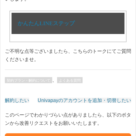
かんたんLINEステップ
ご不明な点等ございましたら、こちらのトークにてご質問
くださいませ。
、
契約プラン・解約について
よくある質問
解約したい
Univapayのアカウントを追加・切替したい
投
このページでわかりづらい点がありましたら、以下のボタ
稿
ンから改善リクエストをお願いいたします。
ナ
ビ