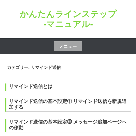
コ
かんたんラインステップ
ン
テ
-マニュアル-
ン
ツ
へ
メニュー
ス
コ
キ
ン
カテゴリー: リマインド送信
ッ
テ
プ
ン
リマインド送信とは
ツ
へ
リマインド送信の基本設定① リマインド送信を新規追
ス
加する
キ
ッ
リマインド送信の基本設定⓶ メッセージ追加ページへ
の移動
プ