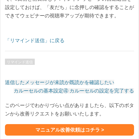
設定しておけば、「友だち」に念押しの確認をすることが
できてウェビナーの視聴率アップが期待できます。
「リマインド送信」に戻る
リマインド送信
送信したメッセージが未読か既読かを確認したい
投
カルーセルの基本設定④ カルーセルの設定を完了する
稿
このページでわかりづらい点がありましたら、以下のボタ
ナ
ンから改善リクエストをお願いいたします。
ビ
ゲ
ー
マニュアル改善依頼はコチラ >
シ