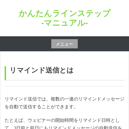
コ
かんたんラインステップ
ン
テ
-マニュアル-
ン
ツ
へ
メニュー
ス
コ
キ
ン
ッ
テ
リマインド送信とは
プ
ン
ツ
へ
ス
リマインド送信では、複数の一連のリマインドメッセージ
キ
を自動で送信することができます。
ッ
たとえば、ウェビナーの開始時間をリマインド日時とし
プ
て、3日前と前日にもリマインドメッセージの自動送信を