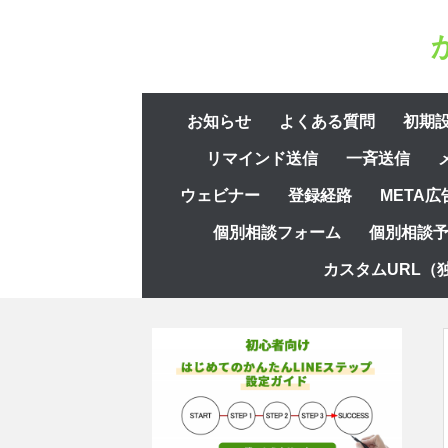
コ
ン
テ
ン
コ
ツ
お知らせ
よくある質問
初期
ン
へ
リマインド送信
一斉送信
テ
ス
ン
ウェビナー
登録経路
META広
キ
ツ
ッ
個別相談フォーム
個別相談
へ
プ
ス
カスタムURL（
キ
ッ
プ