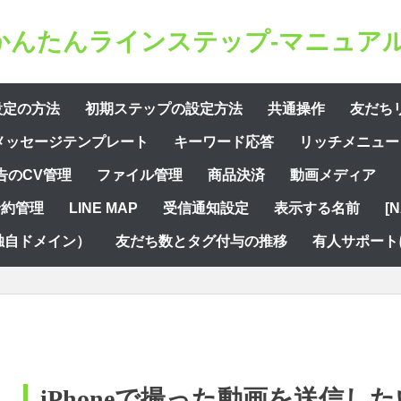
かんたんラインステップ-マニュアル
設定の方法
初期ステップの設定方法
共通操作
友だち
メッセージテンプレート
キーワード応答
リッチメニュー
告のCV管理
ファイル管理
商品決済
動画メディア
予約管理
LINE MAP
受信通知設定
表示する名前
[
独自ドメイン）
友だち数とタグ付与の推移
有人サポート
iPhoneで撮った動画を送信した