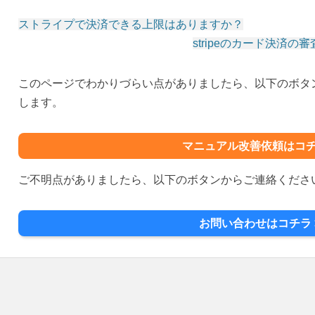
ストライプで決済できる上限はありますか？
stripeのカード決済
投
稿
このページでわかりづらい点がありましたら、以下のボタ
ナ
します。
ビ
ゲ
ー
マニュアル改善依頼はコチ
シ
ご不明点がありましたら、以下のボタンからご連絡くださ
ョ
ン
お問い合わせはコチラ 