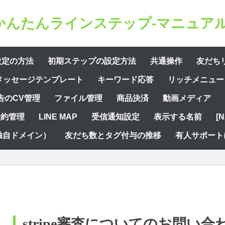
かんたんラインステップ-マニュアル
設定の方法
初期ステップの設定方法
共通操作
友だち
メッセージテンプレート
キーワード応答
リッチメニュー
告のCV管理
ファイル管理
商品決済
動画メディア
予約管理
LINE MAP
受信通知設定
表示する名前
[
独自ドメイン）
友だち数とタグ付与の推移
有人サポート
stripe審査についてのお問い合