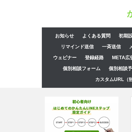
コ
ン
テ
ン
コ
ツ
お知らせ
よくある質問
初期
ン
へ
リマインド送信
一斉送信
テ
ス
ン
ウェビナー
登録経路
META広
キ
ツ
ッ
個別相談フォーム
個別相談
へ
プ
ス
カスタムURL（
キ
ッ
プ