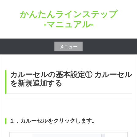
コ
かんたんラインステップ
ン
テ
-マニュアル-
ン
ツ
へ
メニュー
ス
コ
キ
ン
ッ
テ
カルーセルの基本設定① カルーセル
プ
ン
を新規追加する
ツ
へ
ス
キ
１．カルーセルをクリックします。
ッ
プ