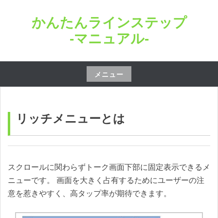
コ
かんたんラインステップ
ン
テ
-マニュアル-
ン
ツ
へ
メニュー
ス
コ
キ
ン
ッ
テ
リッチメニューとは
プ
ン
ツ
へ
ス
スクロールに関わらずトーク画面下部に固定表示できるメ
キ
ニューです。 画面を大きく占有するためにユーザーの注
ッ
意を惹きやすく、高タップ率が期待できます。
プ