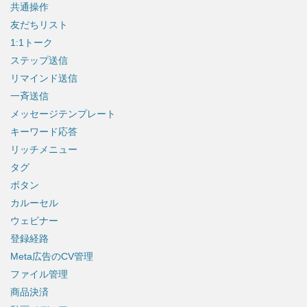
共通操作
友だちリスト
1:1トーク
ステップ送信
リマインド送信
一斉送信
メッセージテンプレート
キーワード応答
リッチメニュー
タグ
ボタン
カルーセル
ウェビナー
登録経路
Meta広告のCV管理
ファイル管理
商品決済