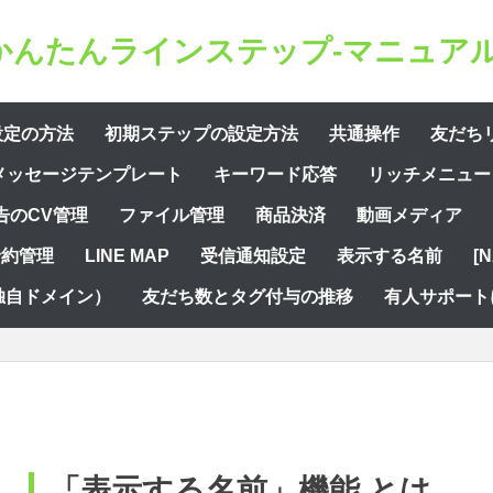
かんたんラインステップ-マニュアル
設定の方法
初期ステップの設定方法
共通操作
友だち
メッセージテンプレート
キーワード応答
リッチメニュー
告のCV管理
ファイル管理
商品決済
動画メディア
予約管理
LINE MAP
受信通知設定
表示する名前
[
独自ドメイン）
友だち数とタグ付与の推移
有人サポート
「表示する名前」機能 とは