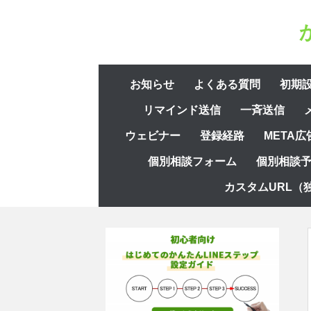
コ
ン
テ
ン
コ
ツ
お知らせ
よくある質問
初期
ン
へ
リマインド送信
一斉送信
テ
ス
ン
ウェビナー
登録経路
META広
キ
ツ
ッ
個別相談フォーム
個別相談
へ
プ
ス
カスタムURL（
キ
ッ
プ