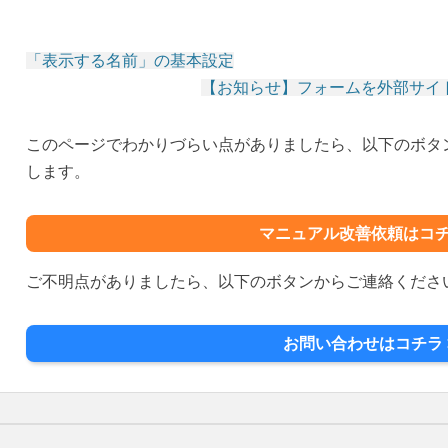
「表示する名前」の基本設定
【お知らせ】フォームを外部サイ
投
稿
このページでわかりづらい点がありましたら、以下のボタ
ナ
します。
ビ
ゲ
ー
マニュアル改善依頼はコチ
シ
ご不明点がありましたら、以下のボタンからご連絡くださ
ョ
ン
お問い合わせはコチラ 