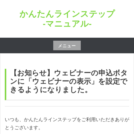
コ
かんたんラインステップ
ン
テ
-マニュアル-
ン
ツ
へ
メニュー
ス
コ
キ
ン
ッ
テ
【お知らせ】ウェビナーの申込ボタ
プ
ン
ンに「ウェビナーの表示」を設定で
ツ
きるようになりました。
へ
ス
キ
ッ
いつも、かんたんラインステップをご利用いただきありが
プ
とうございます。