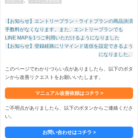
、
お知らせ
システム更新情報
【お知らせ】エントリープラン・ライトプランの商品決済
投
手数料がなくなります。また、エントリープランでも
稿
LINE MAPを1つご利用いただけるようになりました
ナ
【お知らせ】登録経路にリマインド送信を設定できるよう
ビ
になりました。
ゲ
ー
このページでわかりづらい点がありましたら、以下のボタ
シ
ンから改善リクエストをお願いいたします。
ョ
ン
マニュアル改善依頼はコチラ >
ご不明点がありましたら、以下のボタンからご連絡くださ
い。
お問い合わせはコチラ >