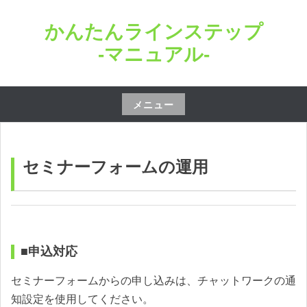
コ
かんたんラインステップ
ン
テ
-マニュアル-
ン
ツ
へ
メニュー
ス
コ
キ
ン
ッ
テ
セミナーフォームの運用
プ
ン
ツ
へ
ス
■申込対応
キ
ッ
セミナーフォームからの申し込みは、チャットワークの通
プ
知設定を使用してください。