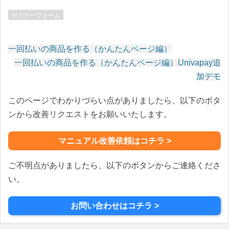
セミナーフォーム
一回払いの商品を作る（かんたんページ編）
投
一回払いの商品を作る（かんたんページ編）Univapay追
稿
加デモ
ナ
このページでわかりづらい点がありましたら、以下のボタ
ビ
ゲ
ンから改善リクエストをお願いいたします。
ー
シ
マニュアル改善依頼はコチラ >
ョ
ン
ご不明点がありましたら、以下のボタンからご連絡くださ
い。
お問い合わせはコチラ >