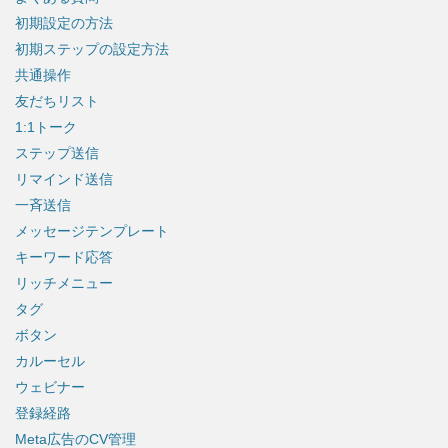
初期設定の方法
初期ステップの設定方法
共通操作
友だちリスト
1:1トーク
ステップ送信
リマインド送信
一斉送信
メッセージテンプレート
キーワード応答
リッチメニュー
タグ
ボタン
カルーセル
ウェビナー
登録経路
Meta広告のCV管理