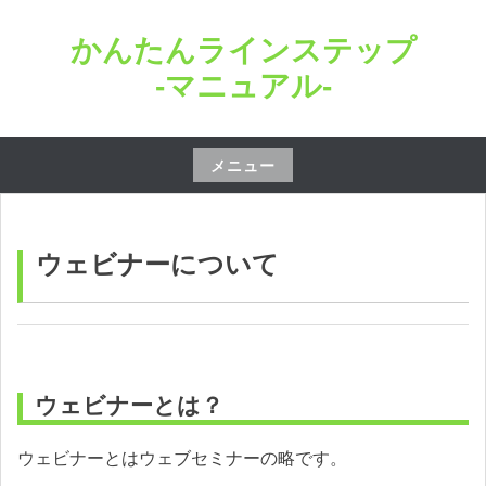
コ
かんたんラインステップ
ン
テ
-マニュアル-
ン
ツ
へ
メニュー
ス
コ
キ
ン
ッ
テ
ウェビナーについて
プ
ン
ツ
へ
ス
ウェビナーとは？
キ
ッ
ウェビナーとはウェブセミナーの略です。
プ