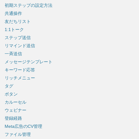
初期ステップの設定方法
共通操作
友だちリスト
1:1トーク
ステップ送信
リマインド送信
一斉送信
メッセージテンプレート
キーワード応答
リッチメニュー
タグ
ボタン
カルーセル
ウェビナー
登録経路
Meta広告のCV管理
ファイル管理