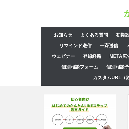
コ
ン
テ
ン
コ
ツ
お知らせ
よくある質問
初期
ン
へ
リマインド送信
一斉送信
テ
ス
ン
ウェビナー
登録経路
META広
キ
ツ
ッ
個別相談フォーム
個別相談
へ
プ
ス
カスタムURL（
キ
ッ
プ