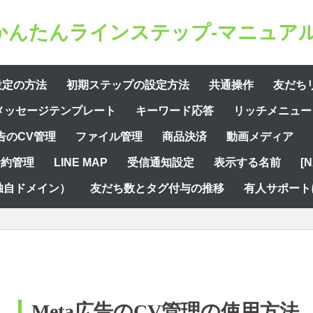
かんたんラインステップ-マニュアル
設定の方法
初期ステップの設定方法
共通操作
友だち
メッセージテンプレート
キーワード応答
リッチメニュー
告のCV管理
ファイル管理
商品決済
動画メディア
予約管理
LINE MAP
受信通知設定
表示する名前
[
独自ドメイン）
友だち数とタグ付与の推移
有人サポート
Meta広告のCV管理の使用方法