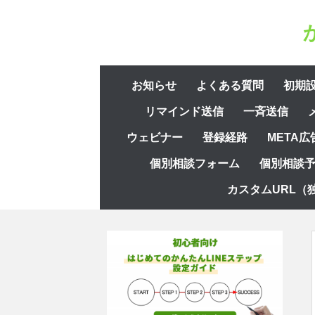
コ
ン
テ
ン
コ
ツ
お知らせ
よくある質問
初期
ン
へ
リマインド送信
一斉送信
テ
ス
ン
ウェビナー
登録経路
META広
キ
ツ
ッ
個別相談フォーム
個別相談
へ
プ
ス
カスタムURL（
キ
ッ
プ