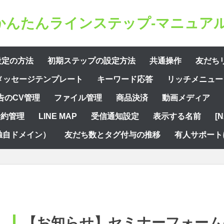
かんたんラインステップ-マニュアル
設定の方法
初期ステップの設定方法
共通操作
友だち
メッセージテンプレート
キーワード応答
リッチメニュー
告のCV管理
ファイル管理
商品決済
動画メディア
予約管理
LINE MAP
受信通知設定
表示する名前
[
独自ドメイン）
友だち数とタグ付与の推移
有人サポート
【お知らせ】セミナーフォーム