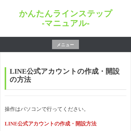
コ
かんたんラインステップ
ン
テ
-マニュアル-
ン
ツ
へ
メニュー
ス
コ
キ
ン
ッ
テ
LINE公式アカウントの作成・開設
プ
ン
の方法
ツ
へ
ス
キ
操作はパソコンで行ってください。
ッ
LINE公式アカウントの作成・開設方法
プ