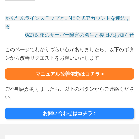
かんたんラインステップとLINE公式アカウントを連結す
投
る
稿
6/27深夜のサーバー障害の発生と復旧のお知らせ
ナ
このページでわかりづらい点がありましたら、以下のボタ
ビ
ゲ
ンから改善リクエストをお願いいたします。
ー
シ
マニュアル改善依頼はコチラ >
ョ
ン
ご不明点がありましたら、以下のボタンからご連絡くださ
い。
お問い合わせはコチラ >