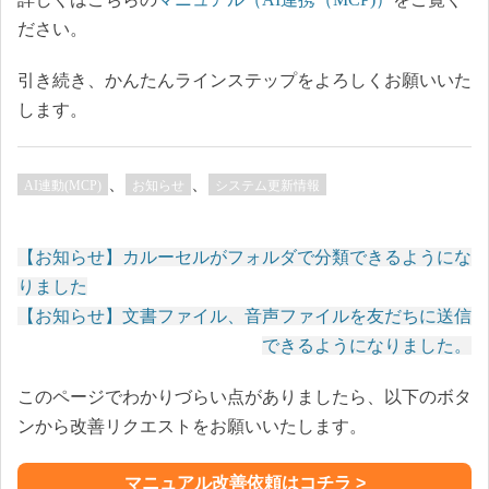
ださい。
引き続き、かんたんラインステップをよろしくお願いいた
します。
、
、
AI連動(MCP)
お知らせ
システム更新情報
【お知らせ】カルーセルがフォルダで分類できるようにな
投
りました
稿
【お知らせ】文書ファイル、音声ファイルを友だちに送信
ナ
できるようになりました。
ビ
ゲ
このページでわかりづらい点がありましたら、以下のボタ
ー
ンから改善リクエストをお願いいたします。
シ
ョ
マニュアル改善依頼はコチラ >