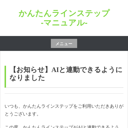
コ
かんたんラインステップ
ン
テ
-マニュアル-
ン
ツ
へ
メニュー
ス
コ
キ
ン
ッ
テ
【お知らせ】AIと連動できるように
プ
ン
なりました
ツ
へ
ス
キ
いつも、かんたんラインステップをご利用いただきありが
ッ
とうございます。
プ
この度、かんたんラインステップがAIと連動できるよう