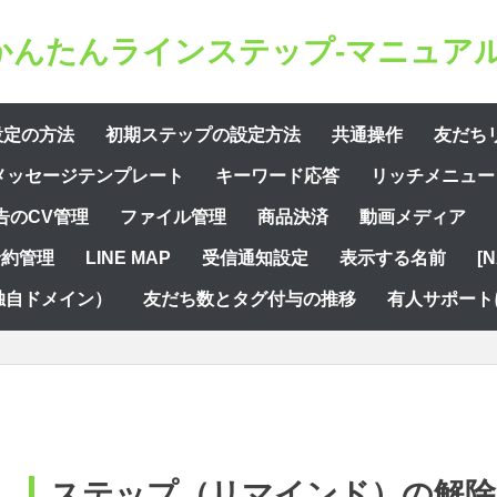
かんたんラインステップ-マニュアル
設定の方法
初期ステップの設定方法
共通操作
友だち
メッセージテンプレート
キーワード応答
リッチメニュー
告のCV管理
ファイル管理
商品決済
動画メディア
予約管理
LINE MAP
受信通知設定
表示する名前
[
独自ドメイン）
友だち数とタグ付与の推移
有人サポート
ステップ（リマインド）の解除