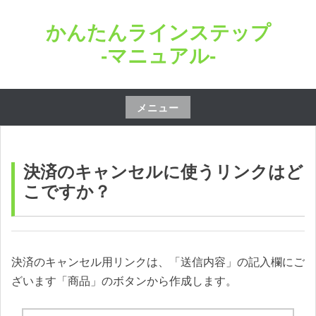
コ
かんたんラインステップ
ン
テ
-マニュアル-
ン
ツ
へ
メニュー
ス
コ
キ
ン
ッ
テ
決済のキャンセルに使うリンクはど
プ
ン
こですか？
ツ
へ
ス
キ
決済のキャンセル用リンクは、「送信内容」の記入欄にご
ッ
ざいます「商品」のボタンから作成します。
プ